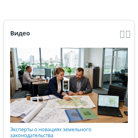
Видео
кого
Эксперты о новациях земельного
Гос
вой
законодательства
хоз