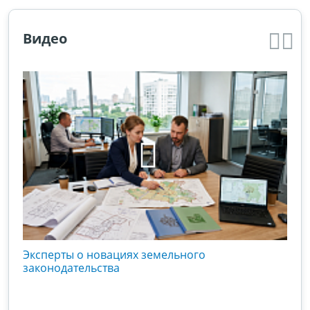
Видео
кого
Эксперты о новациях земельного
Гос
вой
законодательства
хоз
оты
зак