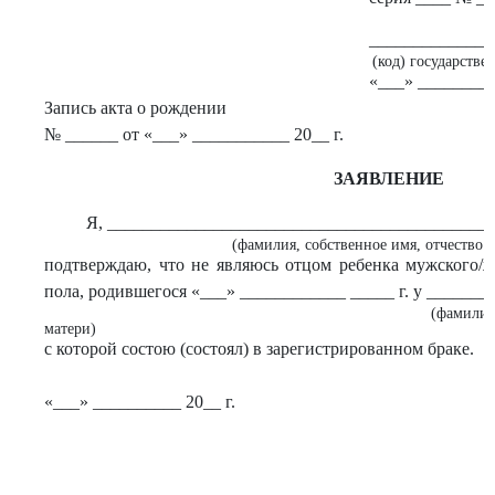
______________
(код) государстве
«___» _________
Запись акта о рождении
№ ______ от «___» ___________ 20__ г.
ЗАЯВЛЕНИЕ
Я, ___________________________________________
(фамилия, собственное имя, отчество 
подтверждаю, что не являюсь отцом ребенка мужского/ж
пола, родившегося «___» ____________ _____ г. у ______
(фамилия
матери)
с которой состою (состоял) в зарегистрированном браке.
«___» __________ 20__ г.