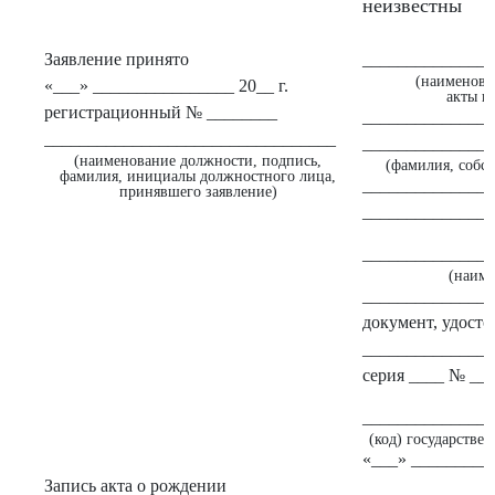
неизвестны
Заявление принято
______________
(наименова
«___» ________________ 20__ г.
акты г
регистрационный № ________
______________
_________________________________
______________
(наименование должности, подпись,
(фамилия, собст
фамилия, инициалы должностного лица,
______________
принявшего заявление)
______________
______________
(наиме
______________
документ, удост
______________
серия ____ № __
______________
(код) государстве
«___» __________
Запись акта о рождении