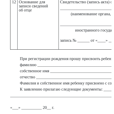
12
Основание для
Свидетельство (запись акта) о
записи сведений
__________________________
об отце
(наименование органа, 
__________________________
иностранного госуда
запись № ______ от «____» __
При регистрации рождения прошу присвоить ребенк
фамилию _____________________________________
собственное имя _______________________________
отчество ______________________________________
Фамилия и собственное имя ребенку присвоено с согл
К заявлению прилагаю следующие документы: ____
___________________________________________________
«___» __________ 20__ г.