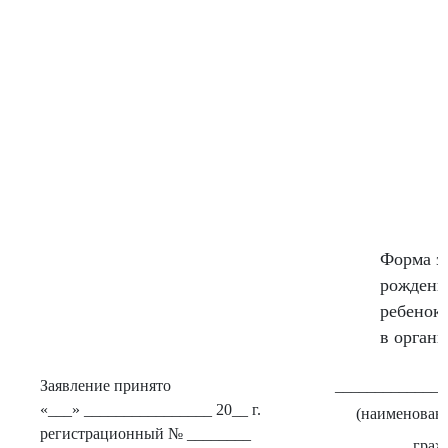
Форма з
рождения
ребенок
в орган
Заявление принято
______________
«___» ________________ 20__ г.
(наименован
регистрационный № ________
граж