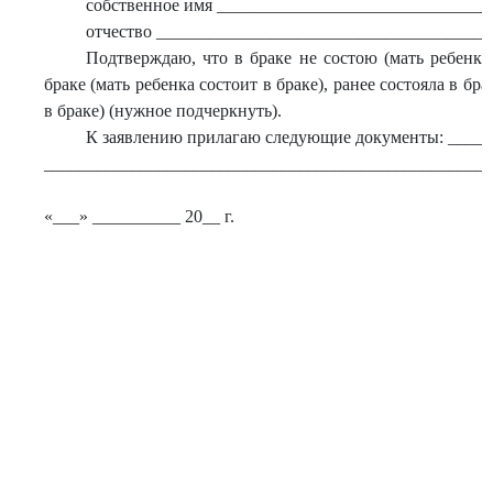
собственное имя _______________________________
отчество ______________________________________
Подтверждаю, что в браке не состою (мать ребенка 
браке (мать ребенка состоит в браке), ранее состояла в бра
в браке) (нужное подчеркнуть).
К заявлению прилагаю следующие документы: ____
___________________________________________________
«___» __________ 20__ г.