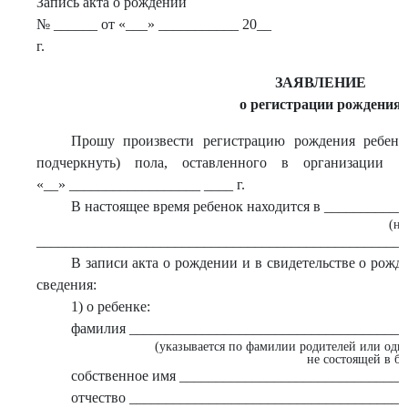
Запись акта о рождении
№ ______ от «___» ___________ 20__
г.
ЗАЯВЛЕНИЕ
о регистрации рождения
Прошу произвести регистрацию рождения ребенк
подчеркнуть) пола, оставленного в организации зд
«__» __________________ ____ г.
В настоящее время ребенок находится в __________
(н
___________________________________________________
В записи акта о рождении и в свидетельстве о рож
сведения:
1) о ребенке:
фамилия ______________________________________
(указывается по фамилии родителей или одн
не состоящей в бр
собственное имя ______________________________
отчество _____________________________________