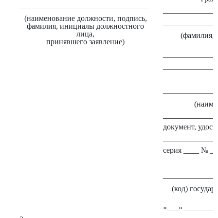
_________________________________
______________
(наименование должности, подпись,
______________
фамилия, инициалы должностного
лица,
(фамилия, 
принявшего заявление)
______________
______________
______________
(наиме
______________
документ, удос
______________
серия ____ № _
______________
(код) государ
«___» _________