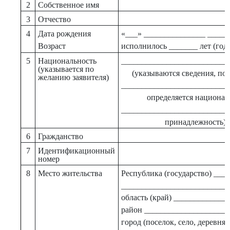
2
Собственное имя
3
Отчество
4
Дата рождения
«___» _______________ _____ 
Возраст
исполнилось _______ лет (года
5
Национальность
__________________________
(указывается по
(указываются сведения, по
желанию заявителя)
__________________________
определяется национал
__________________________
принадлежность)
6
Гражданство
7
Идентификационный
номер
8
Место жительства
Республика (государство) ___
__________________________
область (край) _____________
район ____________________
город (поселок, село, деревня