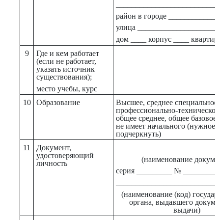
__________________________
район в городе ____________
улица ____________________
дом ____ корпус ____ квартир
9
Где и кем работает
(если не работает,
указать источник
существования);
место учебы, курс
10
Образование
Высшее, среднее специальное,
профессионально-техническое
общее среднее, общее базовое,
не имеет начального (нужное
подчеркнуть)
11
Документ,
__________________________
удостоверяющий
(наименование докуме
личность
серия _________ № _________
__________________________
(наименование (код) государ
органа, выдавшего докумен
выдачи)