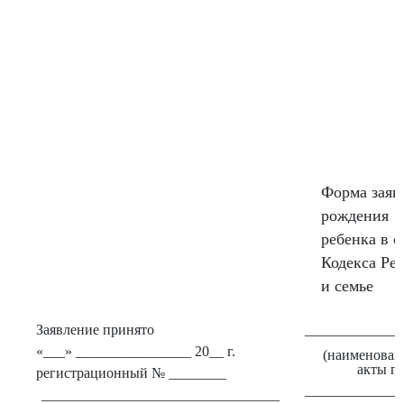
Форма заяв
рождения
ребенка в 
Кодекса Ре
и семье
Заявление принято
_____________
«___» ________________ 20__ г.
(наименован
акты г
регистрационный № ________
_____________
_________________________________