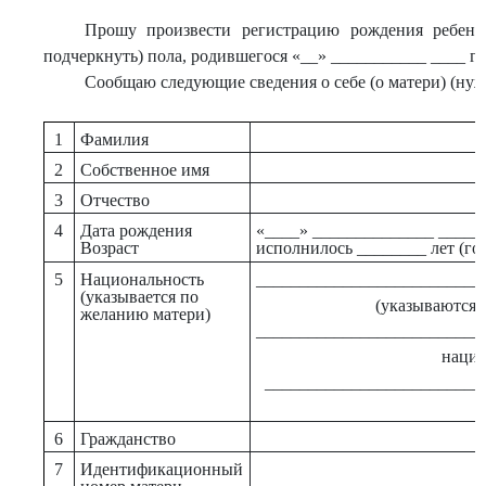
Прошу произвести регистрацию рождения ребенк
подчеркнуть) пола, родившегося «__» ___________ ____ г.
Сообщаю следующие сведения о себе (о матери) (нуж
1
Фамилия
2
Собственное имя
3
Отчество
4
Дата рождения
«____» ______________ _____ 
Возраст
исполнилось ________ лет (го
5
Национальность
__________________________
(указывается по
(указываются 
желанию матери)
__________________________
нацио
_________________________
6
Гражданство
7
Идентификационный