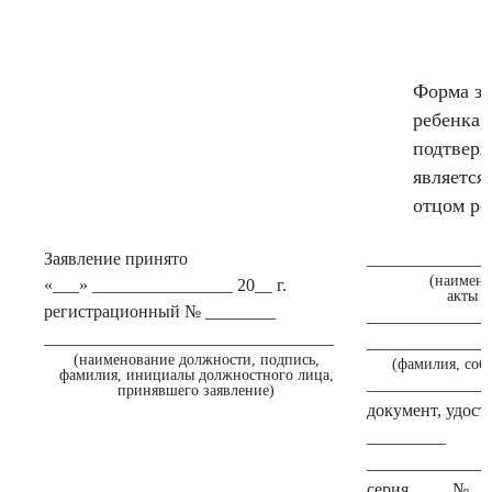
Форма за
ребенка,
подтверж
является
отцом ре
Заявление принято
______________
(наимено
«___» ________________ 20__ г.
акты г
регистрационный № ________
______________
_________________________________
______________
(наименование должности, подпись,
(фамилия, собс
фамилия, инициалы должностного лица,
______________
принявшего заявление)
документ, удос
_________
______________
серия ____ № _