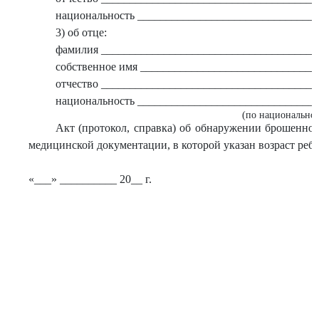
национальность _______________________________
3) об отце:
фамилия ______________________________________
собственное имя ______________________________
отчество _____________________________________
национальность _______________________________
(по национальнос
Акт (протокол, справка) об обнаружении брошенног
медицинской документации, в которой указан возраст ребе
«___» __________ 20__ г.