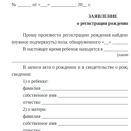
№ ______ от «___» ___________ 20__ г.
ЗАЯВЛЕНИЕ
о регистрации рождения
Прошу произвести регистрацию рождения найденно
(нужное подчеркнуть) пола, обнаруженного «__» ________
В настоящее время ребенок находится в __________
(наимен
___________________________________________________
В записи акта о рождении и в свидетельстве о рож
сведения:
1) о ребенке:
фамилия ______________________________________
собственное имя _______________________________
отчество _____________________________________
2) о матери:
фамилия ______________________________________
собственное имя ______________________________
отчество _____________________________________