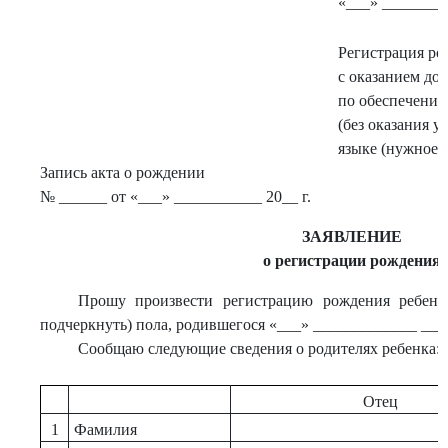
«___» ________
Регистрация ро
с оказанием до
по обеспечению
(без оказания у
языке (нужное 
Запись акта о рождении
№ ______ от «___» ___________ 20__ г.
ЗАЯВЛЕНИЕ
о регистрации рождения
Прошу произвести регистрацию рождения ребенк
подчеркнуть) пола, родившегося «___» _____________ ____
Сообщаю следующие сведения о родителях ребенка:
Отец
1
Фамилия