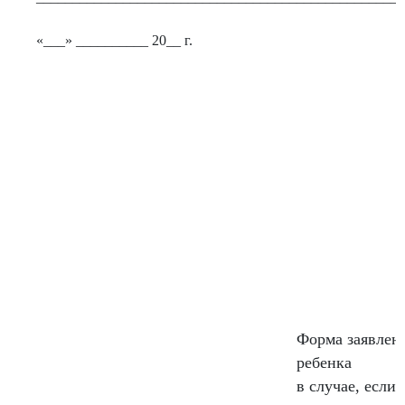
«___» __________ 20__ г.
Форма заявлен
ребенка
в случае, если