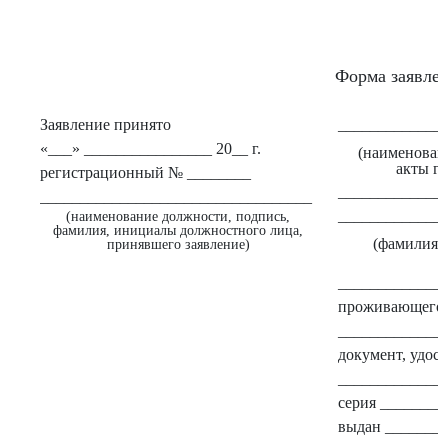
Форма заявлен
Заявление принято
_____________
«___» ________________ 20__ г.
(наименован
акты г
регистрационный № ________
_____________
__________________________________
_____________
(наименование должности, подпись,
фамилия, инициалы должностного лица,
(фамилия, 
принявшего заявление)
_____________
проживающего п
_____________
документ, удос
_____________
серия ________
выдан _______