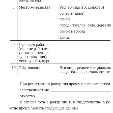
номер матери
8
Место жительства
Республика (государство) __
область (край) ____________
район ____________________
город (поселок, село, деревн
район в городе ____________
улица _____________________
9
Где и кем работает
(если не работает,
указать источник
существования);
место учебы, курс
10
Образование
Высшее, среднее специальное,
общее базовое, начальное, не 
При регистрации рождения прошу присвоить ребенк
собственное имя _______________________________
отчество ______________________________________
В записи акта о рождении и в свидетельстве о рож
отце прошу указать следующие данные: