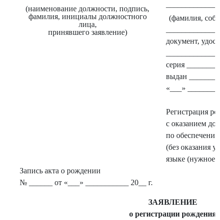
_____________
(наименование должности, подпись,
фамилия, инициалы должностного
(фамилия, собс
лица,
_____________
принявшего заявление)
документ, удос
_____________
серия ________
выдан _______
«___» ________
Регистрация ро
с оказанием до
по обеспечению
(без оказания у
языке (нужное 
Запись акта о рождении
№ ______ от «___» ___________ 20__ г.
ЗАЯВЛЕНИЕ
о регистрации рождения