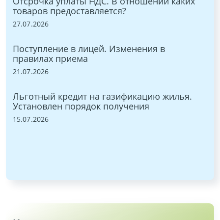
Отсрочка уплаты НДС. В отношении каких
ON
товаров предоставляется?
03.
:
27.07.2026
С 
Поступление в лицей. Изменения в
9,
правилах приема
27.
21.07.2026
в
Но
Льготный кредит на газификацию жилья.
ра
Установлен порядок получения
22.
15.07.2026
и