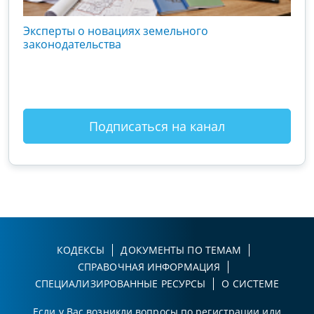
кого
Эксперты о новациях земельного
Гос
вой
законодательства
хоз
оты
зак
Подписаться на канал
КОДЕКСЫ
ДОКУМЕНТЫ ПО ТЕМАМ
СПРАВОЧНАЯ ИНФОРМАЦИЯ
СПЕЦИАЛИЗИРОВАННЫЕ РЕСУРСЫ
О СИСТЕМЕ
Если у Вас возникли вопросы по регистрации или