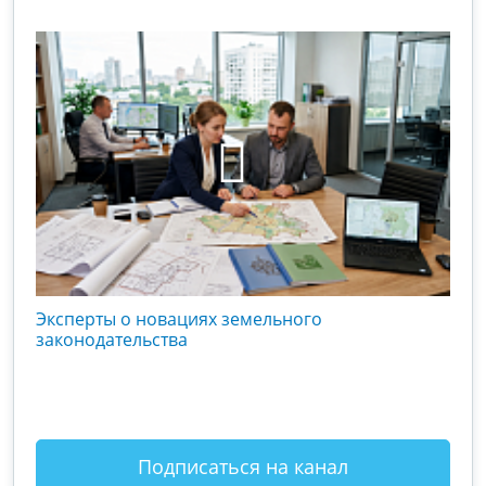
кого
Эксперты о новациях земельного
Гос
вой
законодательства
хоз
оты
зак
Подписаться на канал