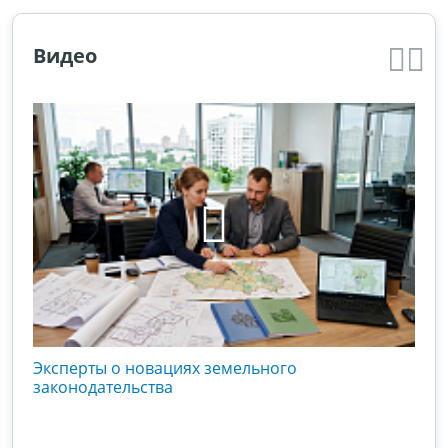
Видео
кого
Эксперты о новациях земельного
Гос
вой
законодательства
хоз
оты
зак