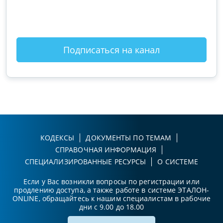
оты
зак
Подписаться на канал
КОДЕКСЫ
ДОКУМЕНТЫ ПО ТЕМАМ
СПРАВОЧНАЯ ИНФОРМАЦИЯ
СПЕЦИАЛИЗИРОВАННЫЕ РЕСУРСЫ
О СИСТЕМЕ
Если у Вас возникли вопросы по регистрации или
продлению доступа, а также работе в системе ЭТАЛОН-
ONLINE, обращайтесь к нашим специалистам в рабочие
дни с 9.00 до 18.00