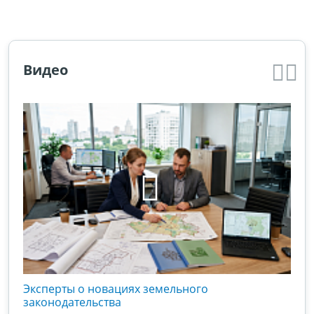
Видео
кого
Эксперты о новациях земельного
Гос
вой
законодательства
хоз