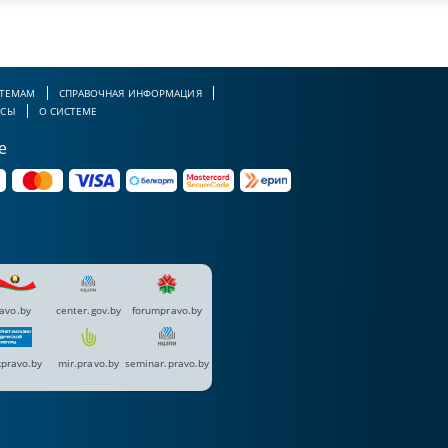
 ТЕМАМ
СПРАВОЧНАЯ ИНФОРМАЦИЯ
РСЫ
О СИСТЕМЕ
е
avo.by
center.gov.by
forumpravo.by
pravo.by
mir.pravo.by
seminar.pravo.by