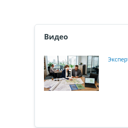
Видео
ющий этап
Экспер
ового суда