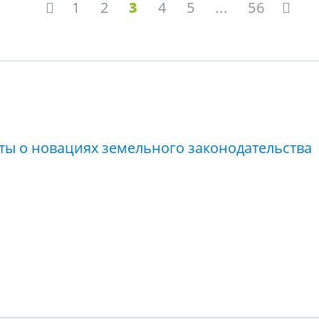
1
2
3
4
5
...
56
ты о новациях земельного законодательства