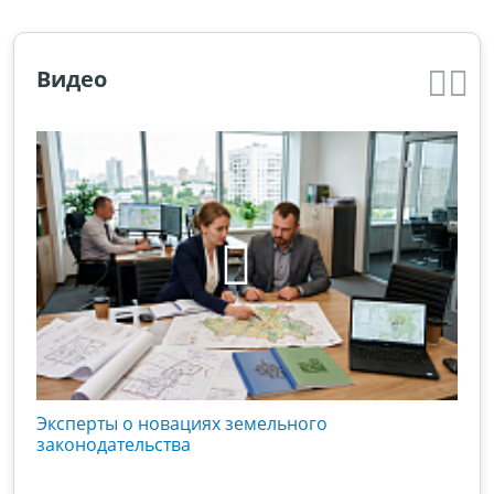
Видео
кого
Эксперты о новациях земельного
Гос
вой
законодательства
хоз
оты
зак