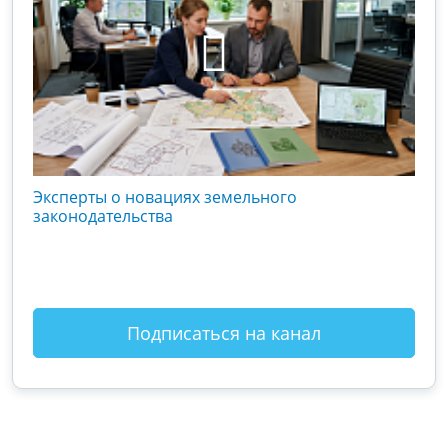
кого
Эксперты о новациях земельного
Гос
вой
законодательства
хоз
оты
зак
Подписаться на канал