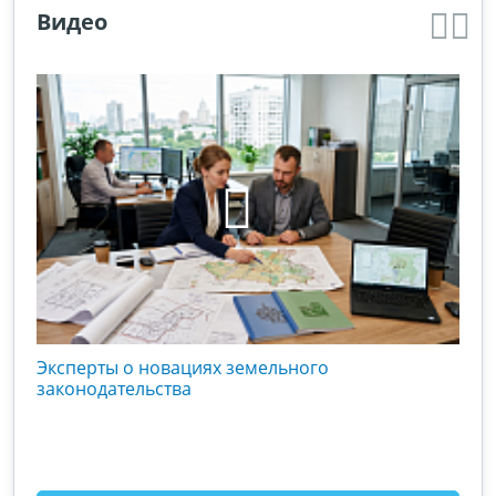
Видео
кого
Эксперты о новациях земельного
Гос
вой
законодательства
хоз
оты
зак