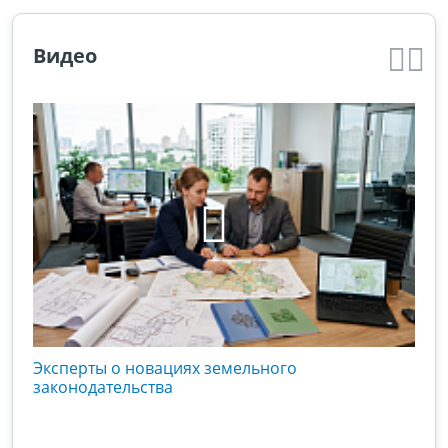
Видео
кого
Эксперты о новациях земельного
Гос
вой
законодательства
хоз
оты
зак