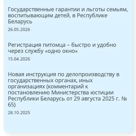
Ра
е
Государственные гарантии и льготы семьям,
ра
воспитывающим детей, в Республике
по
Беларусь
12.
26.05.2026
Ра
Регистрация питомца – быстро и удобно
до
 в
через службу «одно окно»
на
15.04.2026
27.
ния
Новая инструкция по делопроизводству в
Пр
государственных органах, иных
на
организациях (комментарий к
24.
й)
постановлению Министерства юстиции
Республики Беларусь от 29 августа 2025 г. №
65)
28.10.2025