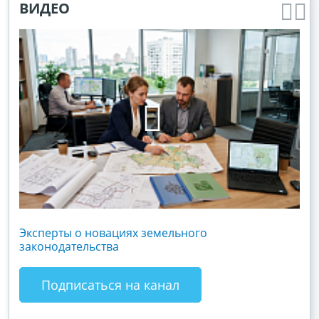
ВИДЕО
Эксперты о новациях земельного
Гос
законодательства
хоз
зак
Подписаться на канал