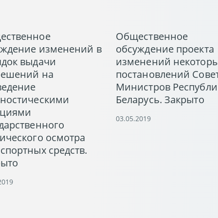
ественное
Общественное
уждение изменений в
обсуждение проекта
ядок выдачи
изменений некотор
решений на
постановлений Сове
ведение
Министров Республи
гностическими
Беларусь. Закрыто
нциями
03.05.2019
дарственного
ического осмотра
спортных средств.
рыто
2019