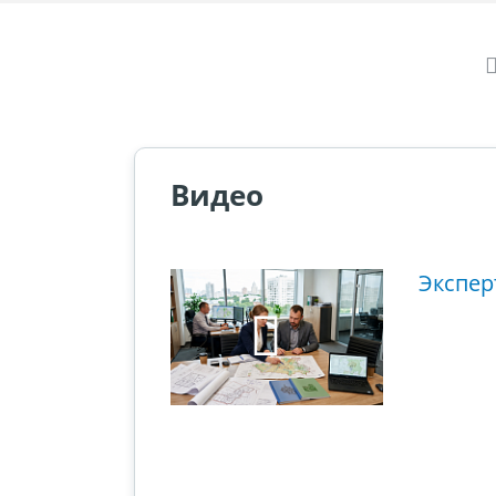
Видео
ющий этап
Экспер
ового суда