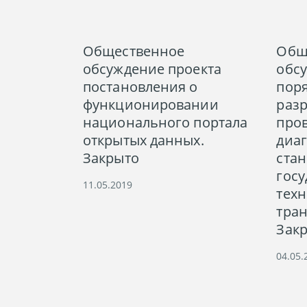
Общественное
Общ
обсуждение проекта
обс
постановления о
пор
функционировании
раз
национального портала
про
открытых данных.
диа
Закрыто
ста
госу
11.05.2019
техн
тран
Зак
04.05.