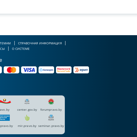
 ТЕМАМ
СПРАВОЧНАЯ ИНФОРМАЦИЯ
РСЫ
О СИСТЕМЕ
е
avo.by
center.gov.by
forumpravo.by
pravo.by
mir.pravo.by
seminar.pravo.by