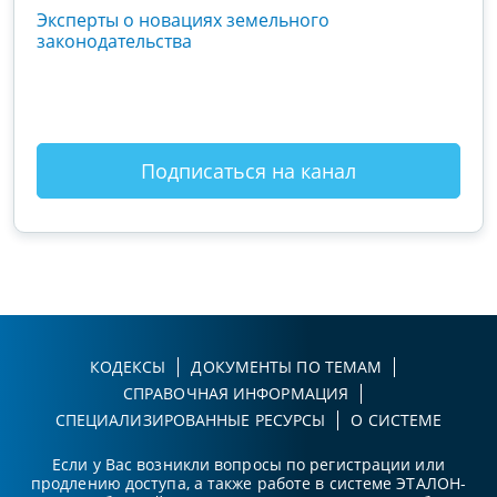
кого
Эксперты о новациях земельного
Гос
вой
законодательства
хоз
оты
зак
Подписаться на канал
КОДЕКСЫ
ДОКУМЕНТЫ ПО ТЕМАМ
СПРАВОЧНАЯ ИНФОРМАЦИЯ
СПЕЦИАЛИЗИРОВАННЫЕ РЕСУРСЫ
О СИСТЕМЕ
Если у Вас возникли вопросы по регистрации или
продлению доступа, а также работе в системе ЭТАЛОН-