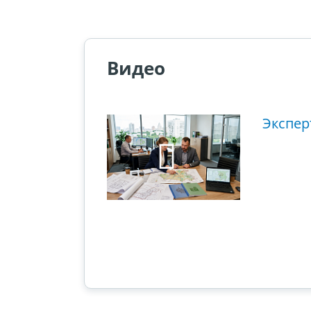
Видео
ющий этап
Экспер
ового суда