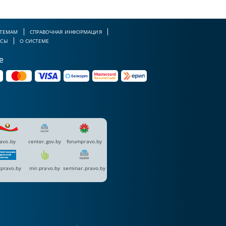
 ТЕМАМ
СПРАВОЧНАЯ ИНФОРМАЦИЯ
РСЫ
О СИСТЕМЕ
е
avo.by
center.gov.by
forumpravo.by
pravo.by
mir.pravo.by
seminar.pravo.by