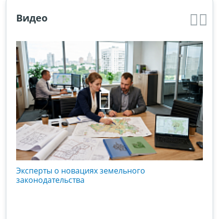
Видео
кого
Эксперты о новациях земельного
Гос
вой
законодательства
хоз
оты
зак