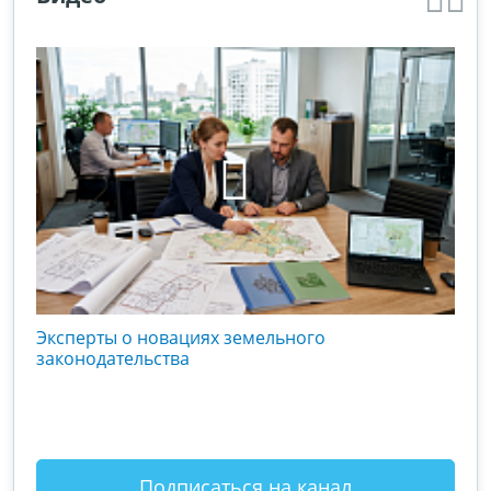
кого
Эксперты о новациях земельного
Гос
вой
законодательства
хоз
оты
зак
Подписаться на канал