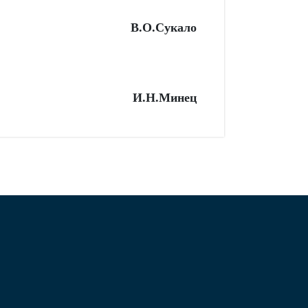
В.О.Сукало
И.Н.Минец