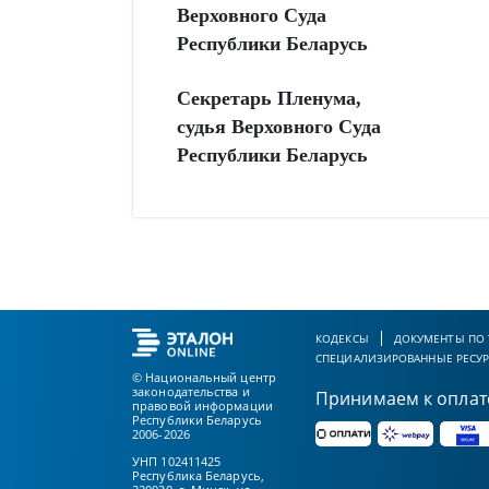
Верховного Суда
Республики Беларусь
Секретарь Пленума,
судья Верховного Суда
Республики Беларусь
КОДЕКСЫ
ДОКУМЕНТЫ ПО
СПЕЦИАЛИЗИРОВАННЫЕ РЕСУ
© Национальный центр
законодательства и
Принимаем к оплат
правовой информации
Республики Беларусь
2006-2026
УНП 102411425
Республика Беларусь,