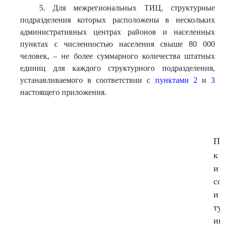
5. Для межрегиональных ТИЦ, структурные
подразделения которых расположены в нескольких
административных центрах районов и населенных
пунктах с численностью населения свыше 80 000
человек, – не более суммарного количества штатных
единиц для каждого структурного подразделения,
устанавливаемого в соответствии с
пунктами 2
и
3
настоящего приложения.
Пр
к 
и 
со
и 
ту
ин