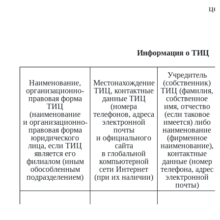
це
Информация о ТИЦ
Учредитель
Наименование,
Местонахождение
(собственник)
организационно-
ТИЦ, контактные
ТИЦ (фамилия,
правовая форма
данные ТИЦ
собственное
ТИЦ
(номера
имя, отчество
(наименование
телефонов, адреса
(если таковое
и организационно-
электронной
имеется) либо
правовая форма
почты
наименование
юридического
и официального
(фирменное
лица, если ТИЦ
сайта
наименование),
является его
в глобальной
контактные
филиалом (иным
компьютерной
данные (номер
обособленным
сети Интернет
телефона, адрес
подразделением)
(при их наличии)
электронной
почты)