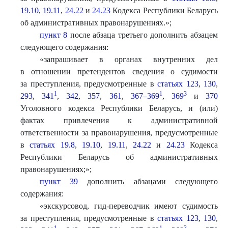
19.10
,
19.11
,
24.22
и
24.23
Кодекса Республики Беларусь
об административных правонарушениях.»;
пункт 8
после абзаца третьего дополнить абзацем
следующего содержания:
«запрашивает в органах внутренних дел
в отношении претендентов сведения о судимости
за преступления, предусмотренные в
статьях 123
,
130
,
1
1
3
293
,
341
,
342
,
357
,
361
,
367–369
,
369
и
370
Уголовного кодекса Республики Беларусь, и (или)
фактах привлечения к административной
ответственности за правонарушения, предусмотренные
в
статьях 19.8
,
19.10
,
19.11
,
24.22
и
24.23
Кодекса
Республики Беларусь об административных
правонарушениях;»;
пункт 39
дополнить абзацами следующего
содержания:
«экскурсовод, гид-переводчик имеют судимость
за преступления, предусмотренные в
статьях 123
,
130
,