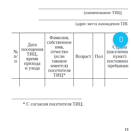
_______________________________________
(наименование ТИЦ)
_______________________________________
(адрес места нахождения ТИЦ)
Фамилия,
собственное
Дата
имя,
Страна
посещения
№
отчество
(населенны
ТИЦ,
п/
(если
Возраст
Пол
пункт)
время
п
таковое
постоянног
прихода
имеется)
пребывани
и ухода
посетителя
ТИЦ*
______________________________
* С согласия посетителя ТИЦ.
Пр