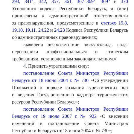
1
1
3
293
,
341
,
342
,
357
,
361
,
367–369
,
369
и
370
Уголовного кодекса Республики Беларусь, и (или)
привлечены к административной ответственности
за правонарушения, предусмотренные в
статьях 19.8
,
19.10
,
19.11
,
24.22
и
24.23
Кодекса Республики Беларусь
об административных правонарушениях;
выявлено несоответствие экскурсовода, гида-
переводчика профессиональным и этическим
требованиям, установленным законодательством.».
4. Признать утратившими силу:
постановление Совета Министров Республики
Беларусь от 18 июня 2004 г. № 730
«Об утверждении
Положений о порядке создания туристических зон
и ведения Государственного кадастра туристических
ресурсов Республики Беларусь»;
постановление Совета Министров Республики
Беларусь от 19 июля 2007 г. № 922
«О внесении
изменений в постановление Совета Министров
Республики Беларусь от 18 июня 2004 г. № 730»;