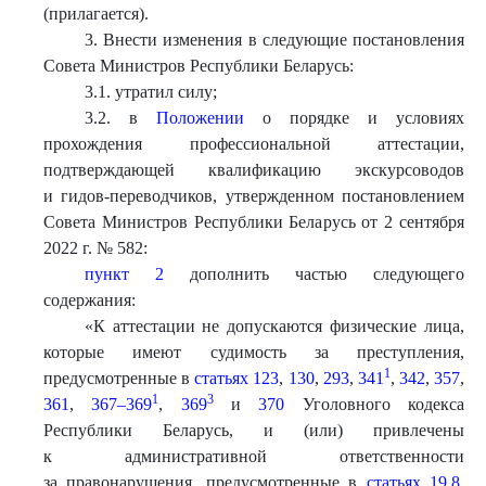
(прилагается).
3. Внести изменения в следующие постановления
Совета Министров Республики Беларусь:
3.1. утратил силу;
3.2. в
Положении
о порядке и условиях
прохождения профессиональной аттестации,
подтверждающей квалификацию экскурсоводов
и гидов-переводчиков, утвержденном постановлением
Совета Министров Республики Беларусь от 2 сентября
2022 г. № 582:
пункт 2
дополнить частью следующего
содержания:
«К аттестации не допускаются физические лица,
которые имеют судимость за преступления,
1
предусмотренные в
статьях 123
,
130
,
293
,
341
,
342
,
357
,
1
3
361
,
367–369
,
369
и
370
Уголовного кодекса
Республики Беларусь, и (или) привлечены
к административной ответственности
за правонарушения, предусмотренные в
статьях 19.8
,