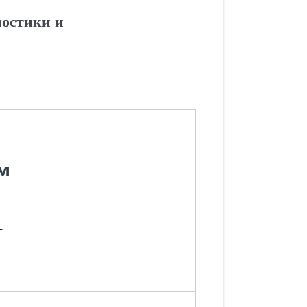
ностики и
м
-