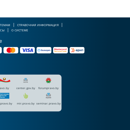
 ТЕМАМ
СПРАВОЧНАЯ ИНФОРМАЦИЯ
РСЫ
О СИСТЕМЕ
е
avo.by
center.gov.by
forumpravo.by
pravo.by
mir.pravo.by
seminar.pravo.by