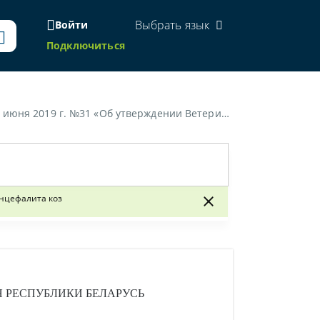
Выбрать язык
Войти
Подключиться
ктики, диагностики и ликвидации меди-висны овец и артрита-энцефалита коз»
нцефалита коз
 РЕСПУБЛИКИ БЕЛАРУСЬ