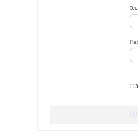
Эл.
Па