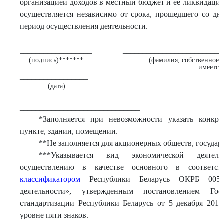
организацией доходов в местный бюджет и ее ликвидаци
осуществляется независимо от срока, прошедшего со дня
период осуществления деятельности.
__________________
_________________________
(подпись)*******
(фамилия, собственное и
имеется
_________________
(дата)
______________________________
*Заполняется при невозможности указать конкр
пункте, здании, помещении.
**Не заполняется для акционерных обществ, госуда
***Указывается вид экономической деятел
осуществлению в качестве основного в соответ
классификатором
Республики Беларусь ОКРБ 005-2
деятельности», утвержденным постановлением Гос
стандартизации Республики Беларусь от 5 декабря 2011
уровне пяти знаков.