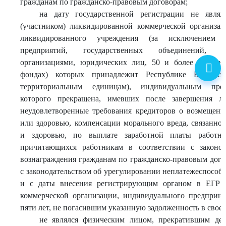
гражданам по гражданско-правовым договорам;
на дату государственной регистрации не являл
(участником) ликвидированной коммерческой организац
ликвидированного учреждения (за исключением г
предприятий, государственных объединений, я
организациями, юридических лиц, 50 и более процен
фондах) которых принадлежит Республике Беларусь
территориальным единицам), индивидуальным предп
которого прекращена, имевших после завершения ли
неудовлетворенные требования кредиторов о возмещени
или здоровью, компенсации морального вреда, связанно
и здоровью, по выплате заработной платы работн
причитающихся работникам в соответствии с законод
вознаграждения гражданам по гражданско-правовым дого
с законодательством об урегулировании неплатежеспосо
и с даты внесения регистрирующим органом в ЕГР 
коммерческой организации, индивидуального предприн
пяти лет, не погасившим указанную задолженность в своей
не являлся физическим лицом, прекратившим дея