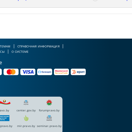
 ТЕМАМ
СПРАВОЧНАЯ ИНФОРМАЦИЯ
РСЫ
О СИСТЕМЕ
е
avo.by
center.gov.by
forumpravo.by
pravo.by
mir.pravo.by
seminar.pravo.by