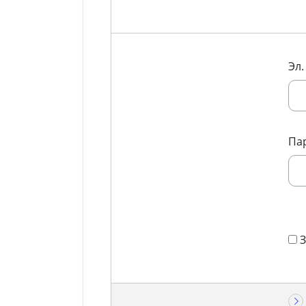
Эл.
Па