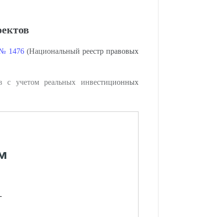
оектов
 № 1476
(Национальный реестр правовых
ов с учетом реальных инвестиционных
м
-