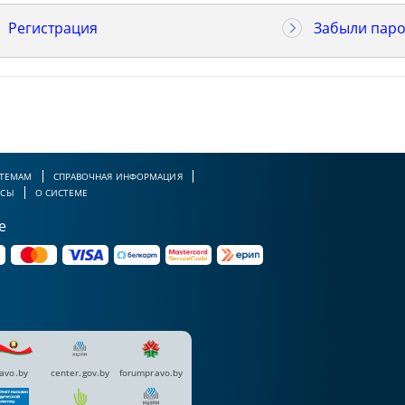
Регистрация
Забыли паро
 ТЕМАМ
СПРАВОЧНАЯ ИНФОРМАЦИЯ
РСЫ
О СИСТЕМЕ
е
avo.by
center.gov.by
forumpravo.by