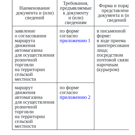
Требования,
Форма и порядок
Наименование
предъявляемые
представления
документа и (или)
к документу
документа и (или
сведений
и (или)
сведений
сведениям
заявление
по форме
в письменной
о согласовании
согласно
форме:
маршрута
приложению 1
в ходе приема
движения
заинтересованног
автомагазина
лица;
для осуществления
посредством
розничной
почтовой связи;
торговли
нарочным
на территории
(курьером)
сельской
местности
маршрут
по форме
движения
согласно
автомагазина
приложению 2
для осуществления
розничной
торговли
на территории
сельской
местности