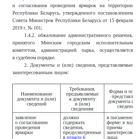
и согласования проведения ярмарок на территории
Республики Беларусь, утвержденного постановлением
Совета Министров Республики Беларусь от 15 февраля
2019 г. № 101;
1.4.2. обжалование административного решения,
принятого Минским городским исполнительным
комитетом, администрацией парка, осуществляется
в судебном порядке.
2. Документы и (или) сведения, представляемые
заинтересованным лицом:
Требования,
Форма и поря
Наименование
предъявляемые
представлен
документа и (или)
к документу
документа и (
сведений
и (или)
сведений
сведениям
заявление
должно
в письменной
о согласовании
содержать
форме: в ходе
проведения
сведения,
приема
ярмарки
предусмотренные
заинтересован
в
пункте 6
лица;