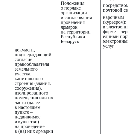
Положения
посредством
о порядке
почтовой связи
организации
нарочным
и согласования
(курьером);
проведения
в электронной
ярмарок
форме – через
на территории
единый порта
Республики
электронных
Беларусь
услуг
документ,
подтверждающий
согласие
правообладателя
земельного
участка,
капитального
строения (здания,
сооружения),
изолированного
помещения или их
части (далее
в настоящем
пункте –
недвижимое
имущество)
на проведение
в (на) них ярмарки