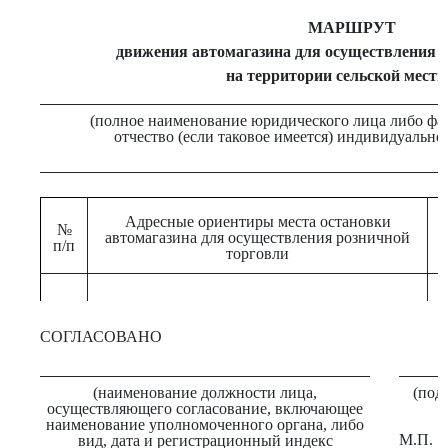
МАРШРУТ
движения автомагазина для осуществления 
на территории сельской местн
(полное наименование юридического лица либо фам
отчество (если таковое имеется) индивидуальн
Адресные ориентиры места остановки
№
автомагазина для осуществления розничной
п/п
торговли
СОГЛАСОВАНО
(наименование должности лица,
(под
осуществляющего согласование, включающее
наименование уполномоченного органа, либо
М.П.
вид, дата и регистрационный индекс