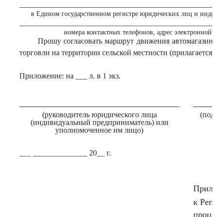
___________________________________________________
в Едином государственном регистре юридических лиц и инди
___________________________________________________
номера контактных телефонов, адрес электронной 
Прошу согласовать маршрут движения автомагазина
торговли на территории сельской местности (прилагается).
Приложение: на ___ л. в 1 экз.
(руководитель юридического лица
(под
(индивидуальный предприниматель) или
уполномоченное им лицо)
___ ______________ 20__ г.
Прило
к Рег
проце