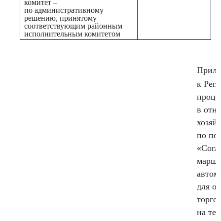
комитет –
по административному
решению, принятому
соответствующим районным
исполнительным комитетом
Прило
к Рег
проце
в отн
хозяй
по по
«Согл
маршр
автом
для о
торго
на те