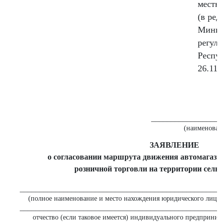
местн
(в ре
Минис
регул
Респу
26.11
_________________
(наименован
ЗАЯВЛЕНИЕ
о согласовании маршрута движения автомагази
розничной торговли на территории сель
___________________________________________________
(полное наименование и место нахождения юридического лица 
___________________________________________________
отчество (если таковое имеется) индивидуального предприни