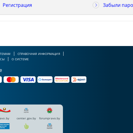
Регистрация
Забыли паро
 ТЕМАМ
СПРАВОЧНАЯ ИНФОРМАЦИЯ
РСЫ
О СИСТЕМЕ
е
avo.by
center.gov.by
forumpravo.by