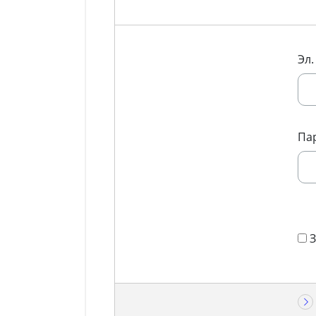
Эл.
Па