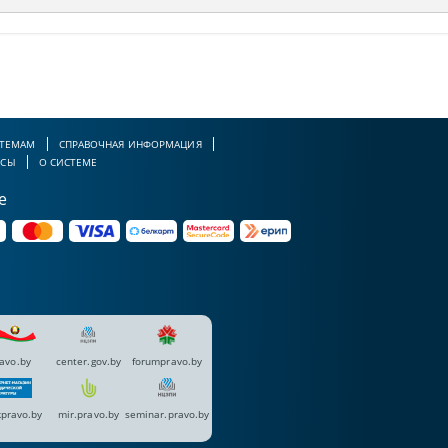
 ТЕМАМ
СПРАВОЧНАЯ ИНФОРМАЦИЯ
РСЫ
О СИСТЕМЕ
е
avo.by
center.gov.by
forumpravo.by
pravo.by
mir.pravo.by
seminar.pravo.by