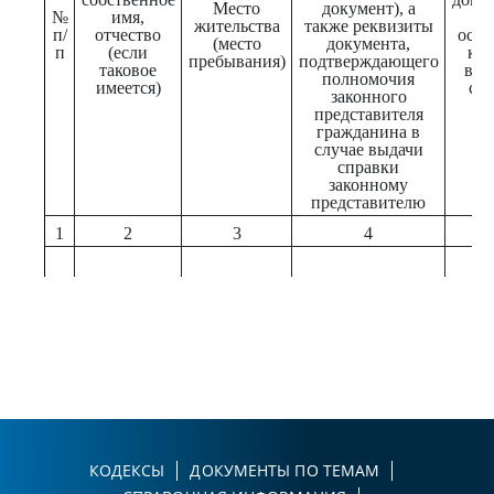
Место
документ), а
№
имя,
жительства
также реквизиты
п/
отчество
осно
(место
документа,
п
(если
кот
пребывания)
подтверждающего
таковое
выд
полномочия
имеется)
сп
законного
представителя
гражданина в
случае выдачи
справки
законному
представителю
1
2
3
4
КОДЕКСЫ
ДОКУМЕНТЫ ПО ТЕМАМ