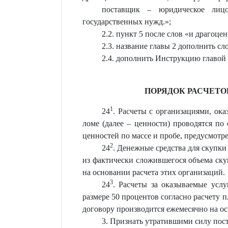
поставщик – юридическое лицо
государственных нужд.
»
;
2.2. пункт 5 после слов «и драгоце
2.3. название главы 2 допол
2.4. дополнить Инструкцию главой
ПОРЯДОК РАСЧЕТО
1
24
. Расчеты с организациями, ок
ломе (далее – ценности) проводятся по
ценностей по массе и пробе, предусмотр
2
24
. Денежные средства для скупки
из фактически сложившегося объема ск
на основании расчета этих организаций.
3
24
. Расчеты за оказываемые усл
размере 50 процентов согласно расчету 
договору производится ежемесячно на о
3. Признать утратившими силу пос