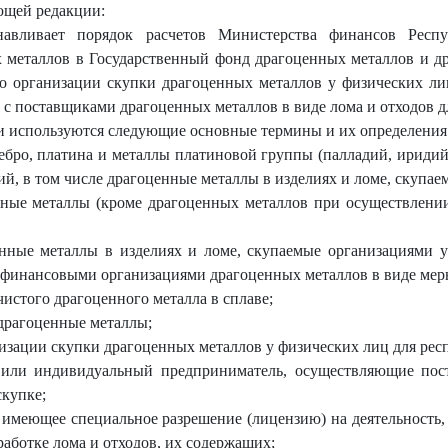
ующей редакции:
навливает порядок расчетов Министерства финансов Респ
х металлов в Государственный фонд драгоценных металлов и д
 по организации скупки драгоценных металлов у физических л
 с поставщиками драгоценных металлов в виде лома и отходов д
и используются следующие основные термины и их определения
ебро, платина и металлы платиновой группы (палладий, иридий,
ий, в том числе драгоценные металлы в изделиях и ломе, скупае
енные металлы (кроме драгоценных металлов при осуществлени
енные металлы в изделиях и ломе, скупаемые организациями 
финансовыми организациями драгоценных металлов в виде мерн
чистого драгоценного металла в сплаве;
 драгоценные металлы;
низации скупки драгоценных металлов у физических лиц для ре
 или индивидуальный предприниматель, осуществляющие пос
скупке;
 имеющее специальное разрешение (лицензию) на деятельность
аботке лома и отходов, их содержащих;