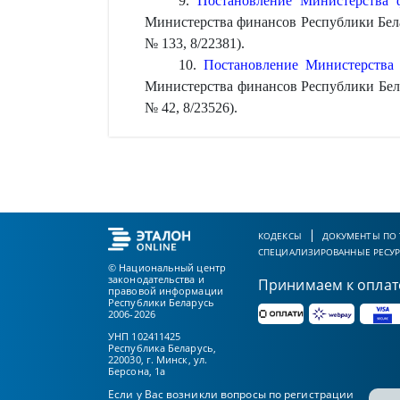
9.
Постановление Министерства 
Министерства финансов Республики Белар
№ 133, 8/22381).
10.
Постановление Министерства 
Министерства финансов Республики Белар
№ 42, 8/23526).
КОДЕКСЫ
ДОКУМЕНТЫ ПО
СПЕЦИАЛИЗИРОВАННЫЕ РЕСУ
© Национальный центр
законодательства и
Принимаем к оплат
правовой информации
Республики Беларусь
2006-2026
УНП 102411425
Республика Беларусь,
220030, г. Минск, ул.
Берсона, 1а
Если у Вас возникли вопросы по регистрации