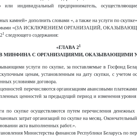
 или индивидуальный предприниматель, осуществляющие
нных камней» дополнить словами «, а также на услуги по скупке»
нить словами «(ЗА ИСКЛЮЧЕНИЕМ ОРГАНИЗАЦИЙ, ОКАЗЫВА
1
 2
следующего содержания:
1
«
ГЛАВА 2
В МИНФИНА С ОРГАНИЗАЦИЯМИ, ОКАЗЫВАЮЩИМИ 
азывающими услуги по скупке, за поставляемые в Госфонд Бел
 скупочным ценам, установленным на дату скупки, с учетом 
енных условиями договора.
 ценностей перечисляются организациям авансовыми платежами 
упленных ценностей за предыдущий период и изменения уровня
уги по скупке осуществляются путем перечисления денежных 
плановых затрат организаций по скупке на месяц. Окончательный 
сновании акта выполненных работ.
»
.
тановления Министерства финансов Республики Беларусь по пе