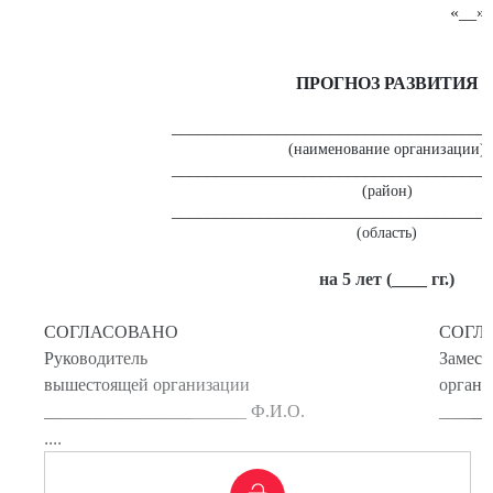
«__»
ПРОГНОЗ РАЗВИТИЯ
____________________________________
(наименование организации)
____________________________________
(район)
____________________________________
(область)
на 5 лет (____ гг.)
СОГЛАСОВАНО
СОГЛ
Руководитель
Замест
вышестоящей организации
органа
_______________________ Ф.И.О.
______
....