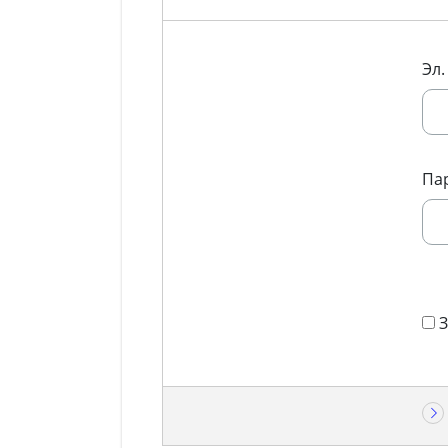
Эл.
Па