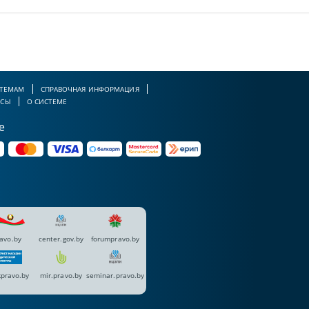
 ТЕМАМ
СПРАВОЧНАЯ ИНФОРМАЦИЯ
РСЫ
О СИСТЕМЕ
е
avo.by
center.gov.by
forumpravo.by
pravo.by
mir.pravo.by
seminar.pravo.by