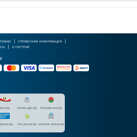
 ТЕМАМ
СПРАВОЧНАЯ ИНФОРМАЦИЯ
РСЫ
О СИСТЕМЕ
е
avo.by
center.gov.by
forumpravo.by
pravo.by
mir.pravo.by
seminar.pravo.by