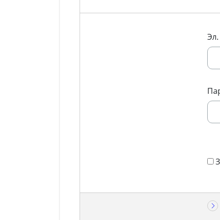
Эл.
Па