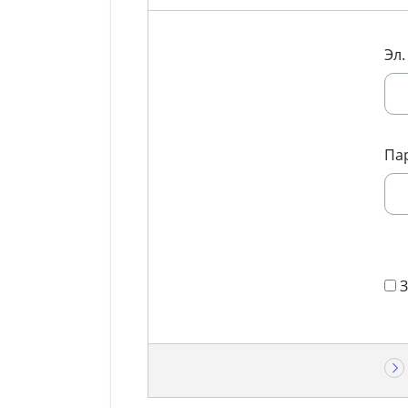
Эл.
Па