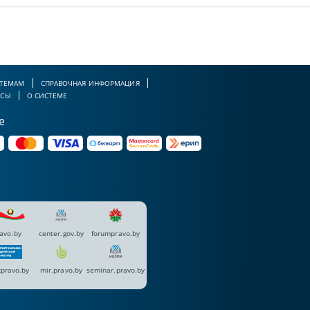
 ТЕМАМ
СПРАВОЧНАЯ ИНФОРМАЦИЯ
РСЫ
О СИСТЕМЕ
е
avo.by
center.gov.by
forumpravo.by
pravo.by
mir.pravo.by
seminar.pravo.by