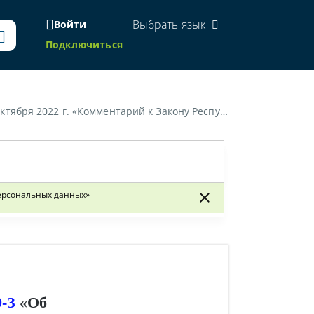
Выбрать язык
Войти
Подключиться
. № 209-З "Об изменении законов по вопросам обработки персональных данных"»
персональных данных»
9-З
«Об