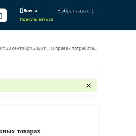
Выбрать язык
Войти
Подключиться
ей при обнаружении недостатков в технически сложных товарах»
жных товарах