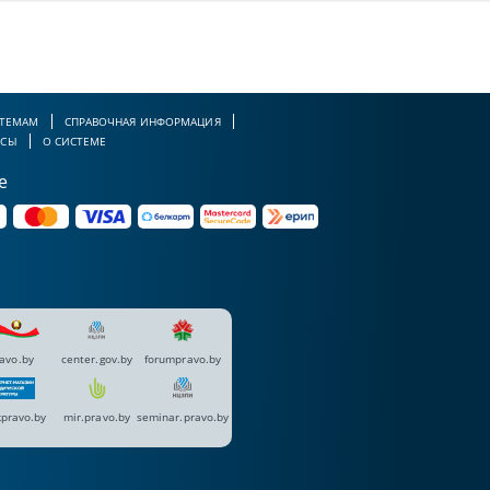
 ТЕМАМ
СПРАВОЧНАЯ ИНФОРМАЦИЯ
РСЫ
О СИСТЕМЕ
е
avo.by
center.gov.by
forumpravo.by
pravo.by
mir.pravo.by
seminar.pravo.by