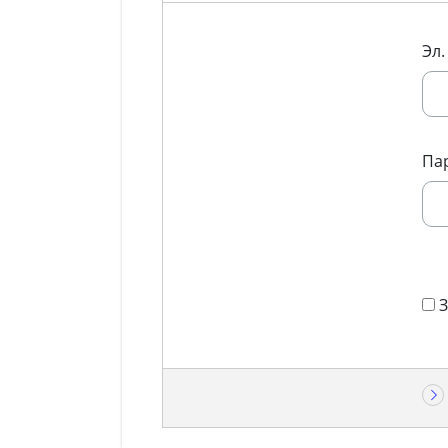
Эл.
Па