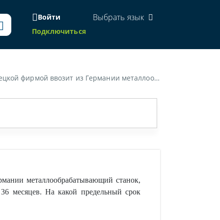
Выбрать язык
Войти
Подключиться
в. На какой предельный срок организация вправе поместить станок под таможенную процедуру временного ввоза (допуска)?»
рмании металлообрабатывающий станок,
 36 месяцев. На какой предельный срок