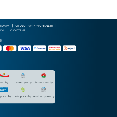
 ТЕМАМ
СПРАВОЧНАЯ ИНФОРМАЦИЯ
РСЫ
О СИСТЕМЕ
е
avo.by
center.gov.by
forumpravo.by
pravo.by
mir.pravo.by
seminar.pravo.by