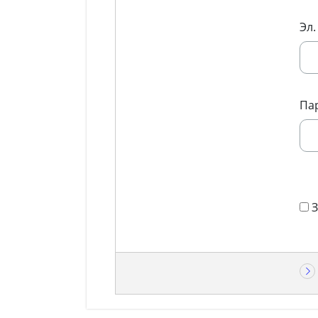
Эл.
Па