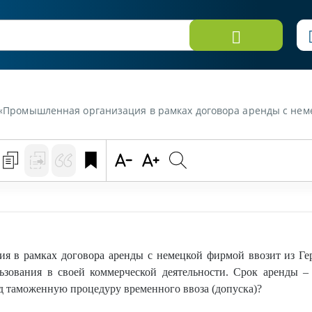
мецкой фирмой ввозит из Германии металлообрабатывающий станок, принадлежащий этой фирме, для использования в своей коммерческой деятельности. Срок аренды - 36 месяце
я в рамках договора аренды с немецкой фирмой ввозит из Ге
зования в своей коммерческой деятельности. Срок аренды –
д таможенную процедуру временного ввоза (допуска)?