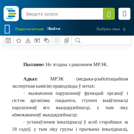
Войти
Подключиться
Выбрать язык
Пытанне
:
Не згодны з рашэннем МРЭК.
Адказ
:
МРЭК (медыка-рэабілітацыйная
экспертная камісія) праводзіцца ў мэтах:
·
вызначэння парушэнняў функцый органаў і
сістэм арганізма пацыента, ступені выяўленасці
парушэнняў яго жыццядзейнасці, у тым ліку
абмежаванняў жыццядзейнасці;
·
устанаўлення інваліднасці ў асоб старэйшых за
18 гадоў, у тым ліку групы і прычыны інваліднасці,