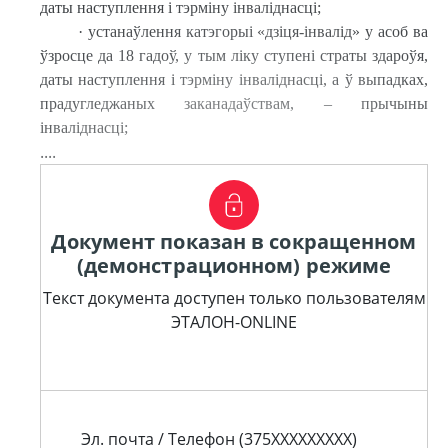
даты наступлення і тэрміну інваліднасці;
·
устанаўлення катэгорыі «дзіця-інвалід» у асоб ва
ўзросце да 18 гадоў, у тым ліку ступені страты здароўя,
даты наступлення і тэрміну інваліднасці, а ў выпадках,
прадугледжаных заканадаўствам, – прычыны
інваліднасці;
....
Документ показан в сокращенном
(демонстрационном) режиме
Текст документа доступен только пользователям
ЭТАЛОН-ONLINE
Эл. почта / Телефон (375XXXXXXXXX)