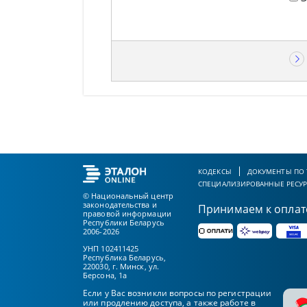
КОДЕКСЫ
ДОКУМЕНТЫ ПО
СПЕЦИАЛИЗИРОВАННЫЕ РЕСУ
© Национальный центр
законодательства и
Принимаем к оплат
правовой информации
Республики Беларусь
2006-2026
УНП 102411425
Республика Беларусь,
220030, г. Минск, ул.
Берсона, 1а
Если у Вас возникли вопросы по регистрации
или продлению доступа, а также работе в