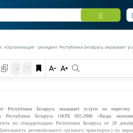
о Общегосударственному классификатору Республики Беларусь ОКРБ 005-2006 "Виды экономической деятельности", утвержденного постановлением Государственного комитета по стандартизации Республики Беларусь от 28 декабря 2006 г. № 65, данная деятельность классифицируется 
т Республики Беларусь оказывает услуги по перегону 
у
Республики Беларусь ОКРБ 005-2006 «Виды экономиче
итета по стандартизации Республики Беларусь от 28 декаб
Деятельность автомобильного грузового транспорта») по мар