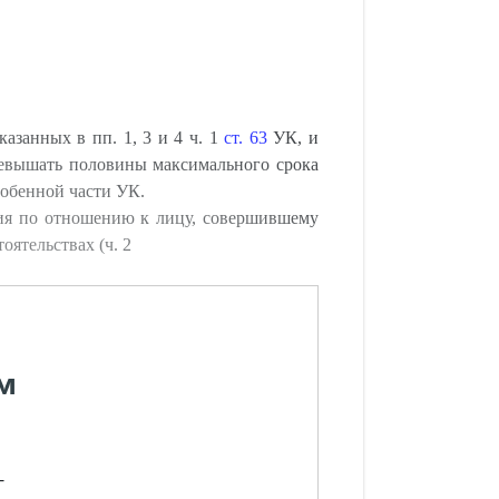
азанных в пп. 1, 3 и 4 ч. 1
ст. 63
УК, и
ревышать половины максимального срока
собенной части УК.
ния по отношению к лицу, совершившему
ятельствах (ч. 2
м
-