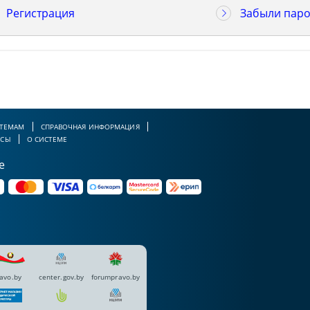
Регистрация
Забыли паро
 ТЕМАМ
СПРАВОЧНАЯ ИНФОРМАЦИЯ
РСЫ
О СИСТЕМЕ
е
avo.by
center.gov.by
forumpravo.by