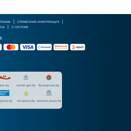
 ТЕМАМ
СПРАВОЧНАЯ ИНФОРМАЦИЯ
РСЫ
О СИСТЕМЕ
е
avo.by
center.gov.by
forumpravo.by
pravo.by
mir.pravo.by
seminar.pravo.by