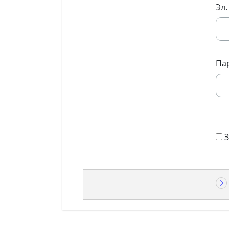
Эл.
Па