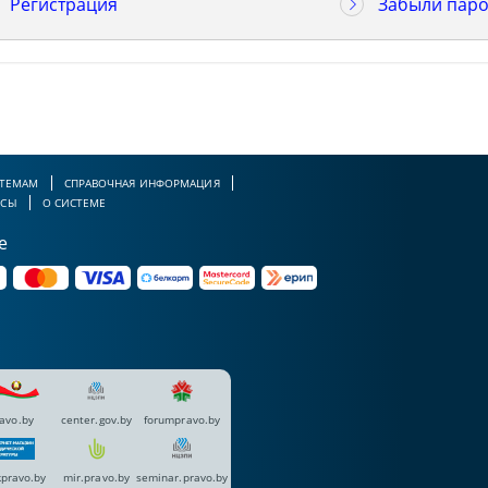
Регистрация
Забыли паро
 ТЕМАМ
СПРАВОЧНАЯ ИНФОРМАЦИЯ
РСЫ
О СИСТЕМЕ
е
avo.by
center.gov.by
forumpravo.by
pravo.by
mir.pravo.by
seminar.pravo.by