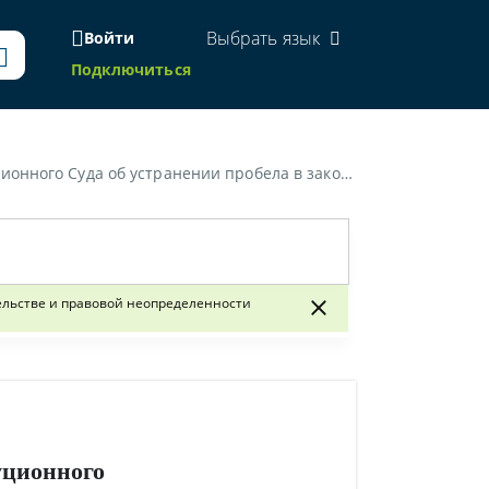
Выбрать язык
Войти
Подключиться
робела в законодательстве и правовой неопределенности»
ельстве и правовой неопределенности
уционного