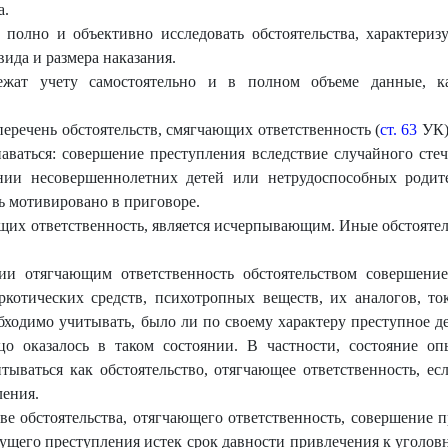
а.
, полно и объективно исследовать обстоятельства, характер
ида и размера наказания.
ежат учету самостоятельно и в полном объеме данные, к
 перечень обстоятельств, смягчающих ответственность (
ст. 63
УК),
знаваться: совершение преступления вследствие случайного сте
нии несовершеннолетних детей или нетрудоспособных родит
 мотивировано в приговоре.
ющих ответственность, является исчерпывающим. Иные обстоятел
и отягчающим ответственность обстоятельством совершение
ркотических средств, психотропных веществ, их аналогов, 
обходимо учитывать, было ли по своему характеру преступное д
цо оказалось в таком состоянии. В частности, состояние о
ываться как обстоятельство, отягчающее ответственность, ес
ления.
тве обстоятельства, отягчающего ответственность, совершение
ущего преступления истек срок давности привлечения к уголовн