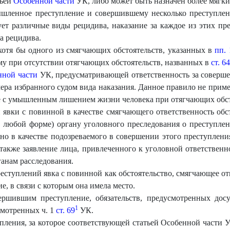
тьей
Особенной части
УК, либо может быть назначен более мягки
шленное преступление и совершившему несколько преступлен
т различные виды рецидива, наказание за каждое из этих пре
а рецидива.
 хотя бы одного из смягчающих обстоятельств, указанных в
пп. 
му при отсутствии отягчающих обстоятельств, названных в
ст. 64
нной части
УК, предусматривающей ответственность за соверше
ера избранного судом вида наказания. Данное правило не прим
е с умышленным лишением жизни человека при отягчающих обсто
явки с повинной в качестве смягчающего ответственность обст
в любой форме) органу уголовного преследования о преступлен
ано в качестве подозреваемого в совершении этого преступлени
 также заявление лица, привлеченного к уголовной ответственн
анам расследования.
ступлений явка с повинной как обстоятельство, смягчающее от
е, в связи с которым она имела место.
ршившим преступление, обязательств, предусмотренных досу
1
смотренных ч. 1
ст. 69
УК.
пления, за которое соответствующей статьей Особенной части