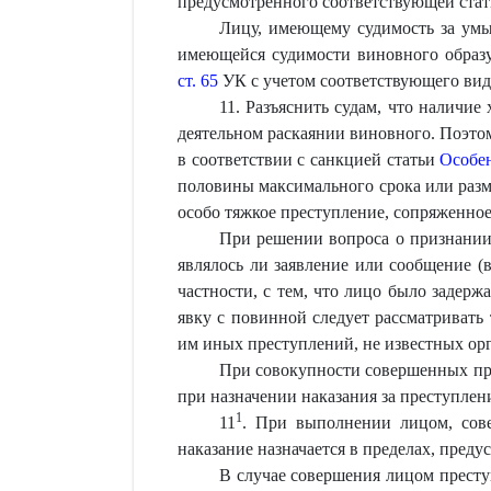
предусмотренного соответствующей ста
Лицу, имеющему судимость за умы
имеющейся судимости виновного образуе
ст. 65
УК с учетом соответствующего вид
11. Разъяснить судам, что наличие
деятельном раскаянии виновного. Поэто
в соответствии с санкцией статьи
Особе
половины максимального срока или разм
особо тяжкое преступление, сопряженно
При решении вопроса о признании 
являлось ли заявление или сообщение (
частности, с тем, что лицо было задерж
явку с повинной следует рассматривать
им иных преступлений, не известных орг
При совокупности совершенных пре
при назначении наказания за преступлени
1
11
. При выполнении лицом, сове
наказание назначается в пределах, преду
В случае совершения лицом престу