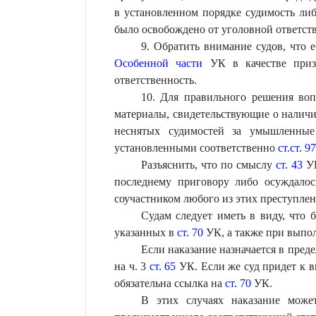
в установленном порядке судимость либ
было освобождено от уголовной ответст
9. Обратить внимание судов, что е
Особенной части
УК в качестве призн
ответственность.
10. Для правильного решения воп
материалы, свидетельствующие о наличи
неснятых судимостей за умышленные 
установленными соответственно
ст.ст. 97
Разъяснить, что по смыслу
ст. 43
УК
последнему приговору либо осуждалос
соучастником любого из этих преступлен
Судам следует иметь в виду, что 
указанных в
ст. 70
УК, а также при выпол
Если наказание назначается в пред
на ч. 3
ст. 65
УК. Если же суд придет к в
обязательна ссылка на
ст. 70
УК.
В этих случаях наказание може