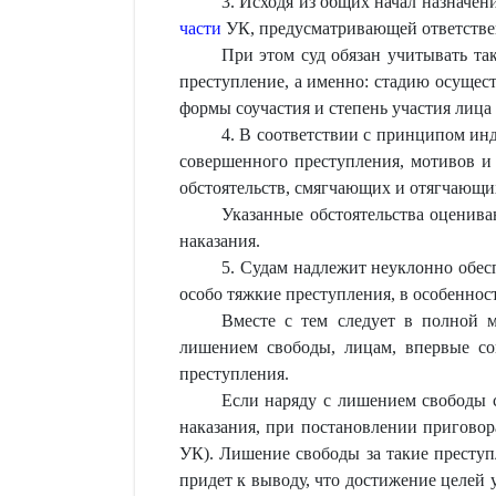
3. Исходя из общих начал назначени
части
УК, предусматривающей ответствен
При этом суд обязан учитывать т
преступление, а именно: стадию осущес
формы соучастия и степень участия лица
4. В соответствии с принципом инд
совершенного преступления, мотивов и 
обстоятельств, смягчающих и отягчающих
Указанные обстоятельства оценива
наказания.
5. Судам надлежит неуклонно обес
особо тяжкие преступления, в особеннос
Вместе с тем следует в полной м
лишением свободы, лицам, впервые со
преступления.
Если наряду с лишением свободы с
наказания, при постановлении приговор
УК). Лишение свободы за такие преступл
придет к выводу, что достижение целей