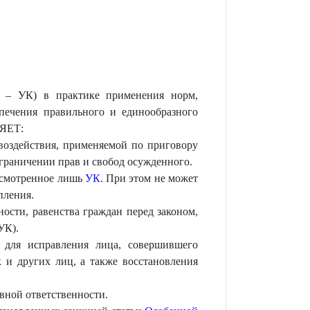
е – УК) в практике применения норм,
печения правильного и единообразного
ЛЯЕТ:
 воздействия, применяемой по приговору
граничении прав и свобод осужденного.
усмотренное лишь
УК
. При этом не может
пления.
ости, равенства граждан перед законом,
УК).
и для исправления лица, совершившего
 и других лиц, а также восстановления
вной ответственности.