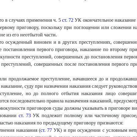
то в случаях применения ч. 5
ст. 72
УК окончательное наказание
первому приговору, поскольку при поглощении или сложении на
 не из его неотбытой части.
что осужденный виновен и в других преступлениях, совершенн
е постановления первого приговора, наказание по второму пр
окупности преступлений, совершенных до постановления первог
 преступлений, совершенных после постановления первого при
или продолжаемое преступление, начавшееся до и продолжавше
 наказание, суду при назначении наказания следует руководств
еступление, но до полного отбытия наказания лицо соверши
ются последовательно правила назначения наказаний, предусмо
овокупности приговоров суды должны указывать в приговоре ви
сновании
ст. 73
УК подлежит полному или частичному присоед
частью наказания по предыдущему приговору признаются:
лнения наказания (
ст. 77
УК) и при осуждении с условным неп