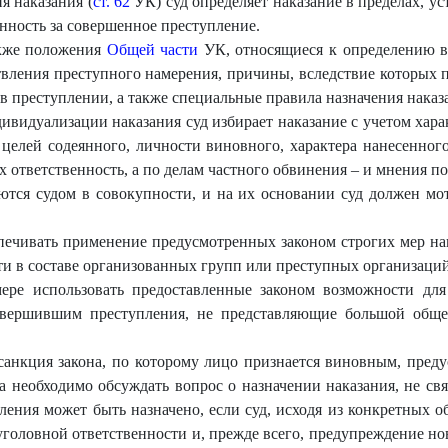
я наказания (
ст. 62
УК) суд определяет наказание в пределах, у
ность за совершенное преступление.
акже положения
Общей части
УК, относящиеся к определению ви
твления преступного намерения, причины, вследствие которых п
 в преступлении, а также специальные правила назначения нака
ивидуализации наказания суд избирает наказание с учетом хар
целей содеянного, личности виновного, характера нанесенног
 ответственность, а по делам частного обвинения – и мнения п
ются судом в совокупности, и на их основании суд должен мо
печивать применение предусмотренных законом строгих мер на
ти в составе организованных групп или преступных организаций
ере использовать предоставленные законом возможности для
вершившим преступления, не представляющие большой обще
анкция закона, по которому лицо признается виновным, преду
а необходимо обсуждать вопрос о назначении наказания, не св
ения может быть назначено, если суд, исходя из конкретных о
 уголовной ответственности и, прежде всего, предупреждение н