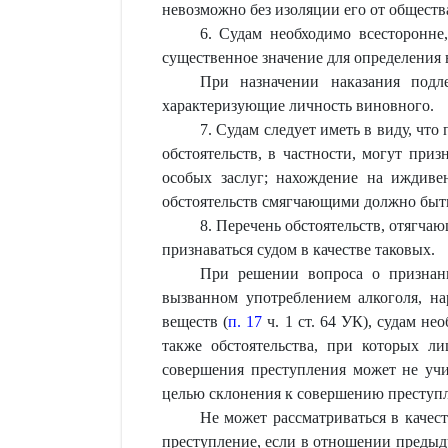
невозможно без изоляции его от обществ
6. Судам необходимо всесторонне
существенное значение для определения в
При назначении наказания подл
характеризующие личность виновного.
7. Судам следует иметь в виду, что
обстоятельств, в частности, могут при
особых заслуг; нахождение на иждиве
обстоятельств смягчающими должно быть
8. Перечень обстоятельств, отягча
признаваться судом в качестве таковых.
При решении вопроса о признани
вызванном употреблением алкоголя, на
веществ (
п. 17
ч. 1 ст. 64 УК), судам не
также обстоятельства, при которых ли
совершения преступления может не учит
целью склонения к совершению преступ
Не может рассматриваться в качес
преступление, если в отношении предыд