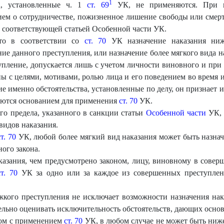
1
а, установленные ч. 1
ст. 69
УК, не применяются. При в
м о сотрудничестве, пожизненное лишение свободы или смертн
 соответствующей статьей Особенной части УК.
что в соответствии со
ст. 70
УК назначение наказания ниже
ие данного преступления, или назначение более мягкого вида на
пление, допускается лишь с учетом личности виновного и при
ны с целями, мотивами, ролью лица и его поведением во время 
акие именно обстоятельства, установленные по делу, он признает
яются основанием для применения
ст. 70
УК.
о предела, указанного в санкции статьи
Особенной части
УК, 
видов наказания.
ст. 70
УК, любой более мягкий вид наказания может быть назначе
ого закона.
азания, чем предусмотрено законом, лицу, виновному в совер
ст. 70
УК за одно или за каждое из совершенных преступлени
жкого преступления не исключает возможности назначения нак
ельно оценивать исключительность обстоятельств, дающих осно
дом с применением
ст. 70
УК, в любом случае не может быть ниж