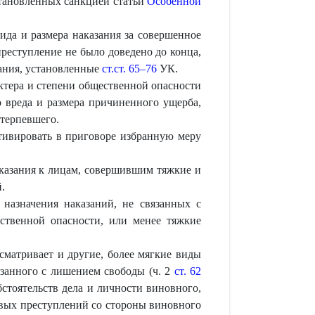
становленных санкцией статьи
Особенной
да и размера наказания за совершенное
реступление не было доведено до конца,
зания, установленные
ст.ст. 65–76
УК.
актера и степени общественной опасности
о вреда и размера причиненного ущерба,
отерпевшего.
тивировать в приговоре избранную меру
казания к лицам, совершившим тяжкие и
.
 назначения наказаний, не связанных с
ственной опасности, или менее тяжкие
сматривает и другие, более мягкие виды
язанного с лишением свободы (ч. 2
ст. 62
бстоятельств дела и личности виновного,
овых преступлений со стороны виновного