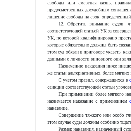
свободы или смертная казнь, правил
предусмотренных досудебным соглашение
лишение свободы на срок, определенный
12. Обратить внимание судов, 
соответствующей статьей УК за совершен
УК, по которой квалифицировано престу
которые обязательно должны быть связа
этом суд обязан в приговоре указать, к
данными о личности виновного они явл
Назначению наказания ниже низшег
же статьи альтернативных, более мягких 
С учетом правил, содержащихся в
санкции соответствующей статьи уголовн
При применении более мягкого нак
назначается наказание с применением
наказание.
Совершение тяжкого или особо тя
этом случае суды должны особенно тщат
Размер наказания, назначенный су