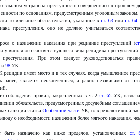
о законом устранена преступность совершенного в прошлом дея
венности по основаниям, предусмотренным уголовным законом.
сли то или иное обстоятельство, указанное в
ст. 63
или
ст. 64
У
ака преступления, оно не должно учитываться соответст
роса о назначении наказания при рецидиве преступлений (
ст
и у виновного соответствующего вида рецидива преступлений 
преступления. При этом следует руководствоваться прав
и
98
УК.
 рецидив имеет место и в тех случаях, когда умышленное прест
ь ранее, является неоконченным, а равно независимо от тог
ий.
без соблюдения правил, закрепленных в ч. 2
ст. 65
УК, назнача
нении обязательств, предусмотренных досудебным соглашением 
елах санкции статьи
Особенной части
УК, то в резолютивной час
ыводу о необходимости назначения более мягкого наказания, че
т быть назначено как ниже пределов, установленных
ст. 