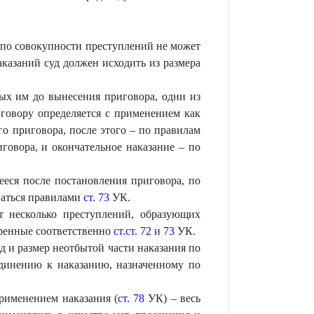
 по совокупности преступлений не может
казаний суд должен исходить из размера
ых им до вынесения приговора, одни из
иговору определяется с применением как
о приговора, после этого – по правилам
говора, и окончательное наказание – по
еся после постановления приговора, по
оваться правилами
ст. 73
УК.
т несколько преступлений, образующих
тренные соответственно
ст.ст. 72
и
73
УК.
д и размер неотбытой части наказания по
инению к наказанию, назначенному по
рименением наказания (
ст. 78
УК) – весь