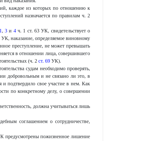
й вид наказания.
ий, каждое из которых по отношению к
ступлений назначается по правилам ч. 2
1
,
3
и
4
ч. 1 ст. 63 УК, свидетельствует о
УК, наказание, определяемое виновному
нное преступление, не может превышать
еняется в отношении лица, совершившего
ятельствах (ч. 2
ст. 69
УК).
оятельства судам необходимо проверять,
ии добровольным и не связано ли это, в
я и подтвердило свое участие в нем. Как
ости по конкретному делу, о совершении
ветственность, должна учитываться лишь
дебным соглашением о сотрудничестве,
 УК предусмотрены пожизненное лишение