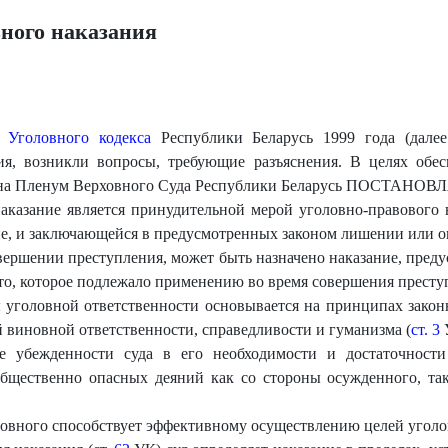
вного наказания
е
Уголовного кодекса
Республики Беларусь 1999 года (дале
ия, возникли вопросы, требующие разъяснения. В целях обес
она Пленум Верховного Суда Республики Беларусь ПОСТАНОВ
наказание является принудительной мерой уголовно-правового
ние, и заключающейся в предусмотренных законом лишении или о
ершении преступления, может быть назначено наказание, пред
м то, которое подлежало применению во время совершения престу
 уголовной ответственности основывается на принципах законн
 виновной ответственности, справедливости и гуманизма (
ст. 3
ве убежденности суда в его необходимости и достаточност
бщественно опасных деяний как со стороны осужденного, так
новного способствует эффективному осуществлению целей уголо