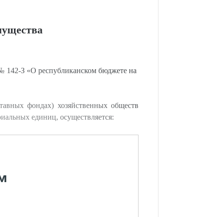
имущества
. № 142-З «О республиканском бюджете на
ставных фондах) хозяйственных обществ
риальных единиц, осуществляется:
м