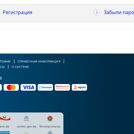
Регистрация
Забыли паро
 ТЕМАМ
СПРАВОЧНАЯ ИНФОРМАЦИЯ
РСЫ
О СИСТЕМЕ
е
avo.by
center.gov.by
forumpravo.by