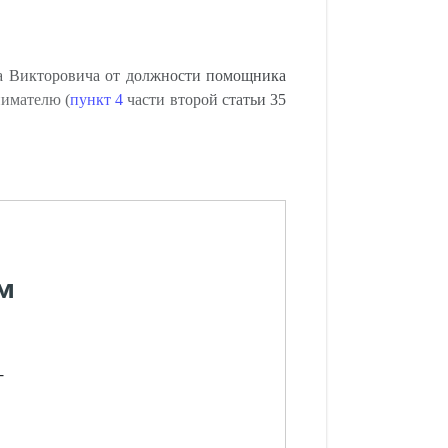
а Викторовича от должности помощника
нимателю (
пункт 4
части второй статьи 35
м
-