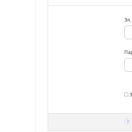
Эл.
Па