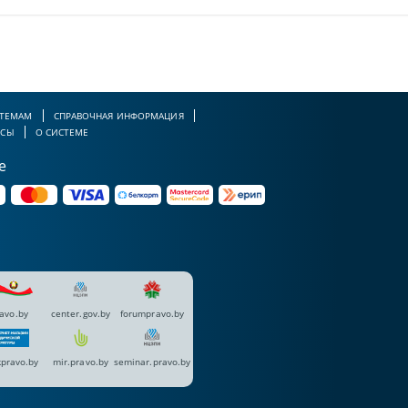
 ТЕМАМ
СПРАВОЧНАЯ ИНФОРМАЦИЯ
РСЫ
О СИСТЕМЕ
е
avo.by
center.gov.by
forumpravo.by
pravo.by
mir.pravo.by
seminar.pravo.by