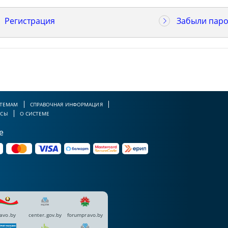
Регистрация
Забыли паро
 ТЕМАМ
СПРАВОЧНАЯ ИНФОРМАЦИЯ
РСЫ
О СИСТЕМЕ
е
avo.by
center.gov.by
forumpravo.by