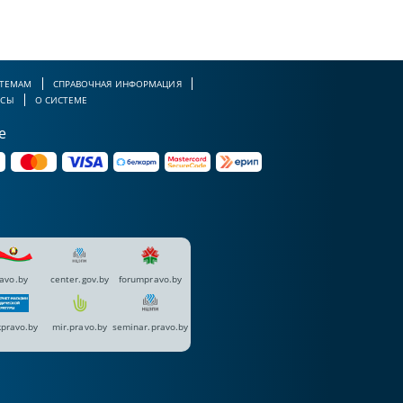
 ТЕМАМ
СПРАВОЧНАЯ ИНФОРМАЦИЯ
РСЫ
О СИСТЕМЕ
е
avo.by
center.gov.by
forumpravo.by
pravo.by
mir.pravo.by
seminar.pravo.by