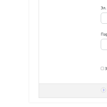
Эл.
Па