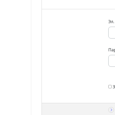
Эл.
Па