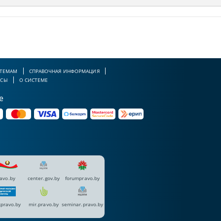
 ТЕМАМ
СПРАВОЧНАЯ ИНФОРМАЦИЯ
РСЫ
О СИСТЕМЕ
е
avo.by
center.gov.by
forumpravo.by
pravo.by
mir.pravo.by
seminar.pravo.by