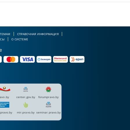
 ТЕМАМ
СПРАВОЧНАЯ ИНФОРМАЦИЯ
РСЫ
О СИСТЕМЕ
е
avo.by
center.gov.by
forumpravo.by
pravo.by
mir.pravo.by
seminar.pravo.by