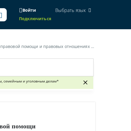
Выбрать язык
Войти
Подключиться
отношениях по гражданским, семейным и уголовным делам»
им, семейным и уголовным делам*
овой помощи