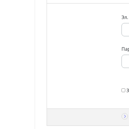
Эл.
Па